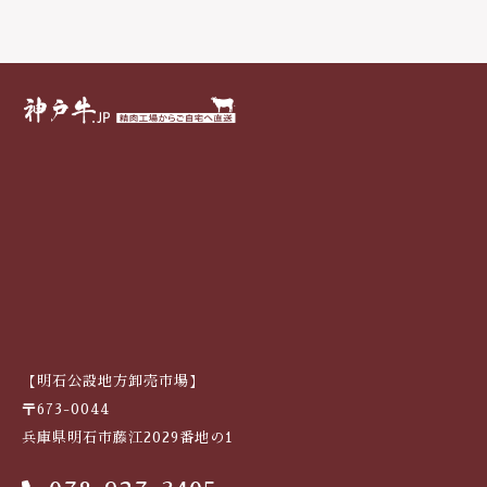
戸
牛
焼
肉
（
も
も
）
6
0
0
g
個
【明石公設地方卸売市場】
〒673-0044
兵庫県明石市藤江2029番地の1