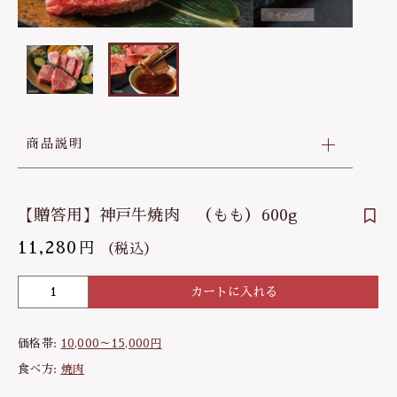
30,000～40,000円
その他
お問い合わせ
在庫あり
セール
40,000～50,000円
並び順
商品説明
【贈答用】神戸牛焼肉 （もも）600g
11,280
円
（税込）
カートに入れる
【
贈
答
価格帯:
10,000～15,000円
用
】
食べ方:
焼肉
神