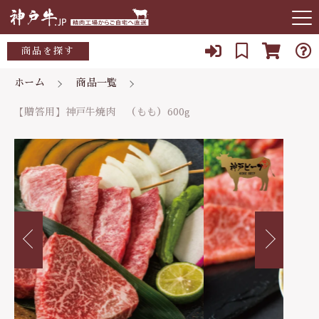
カートに商品を追加しました
キーワード検索
商品を探す
お知らせ
ホーム
商品一覧
すべて
【贈答用】神戸牛焼肉 （もも）600g
【贈答用】神戸牛焼肉 （もも）600g
当店について
ご自宅用(トレーまたは竹皮）
こだわり検索
数量
～10,000円
店主紹介
贈答用(木箱入）
親カテゴリ
11,280円
（税込）
10,000～15,000円
よくある質問
15,000～20,000円
子カテゴリ
ブログ
ショッピングを続ける
20,000～25,000円
078-927-3405
価格帯
25,000～30,000円
定休日 水曜日、日曜日
～
カートを確認する