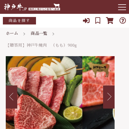
カートに商品を追加しました
キーワード検索
商品を探す
お知らせ
ホーム
商品一覧
すべて
【贈答用】神戸牛焼肉 （もも）900g
【贈答用】神戸牛焼肉 （もも）900g
当店について
ご自宅用(トレーまたは竹皮）
こだわり検索
数量
～10,000円
店主紹介
贈答用(木箱入）
親カテゴリ
16,920円
（税込）
10,000～15,000円
よくある質問
15,000～20,000円
子カテゴリ
ブログ
ショッピングを続ける
20,000～25,000円
078-927-3405
価格帯
25,000～30,000円
定休日 水曜日、日曜日
～
カートを確認する