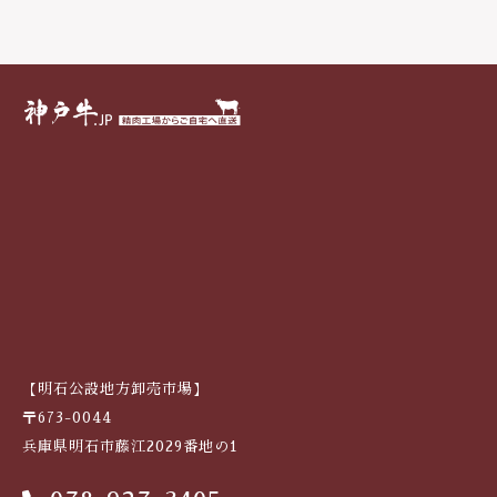
戸
牛
焼
肉
（
も
も
）
9
0
0
g
個
【明石公設地方卸売市場】
〒673-0044
兵庫県明石市藤江2029番地の1