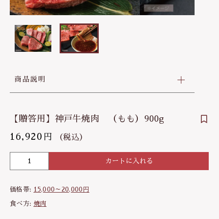
30,000～40,000円
その他
お問い合わせ
在庫あり
セール
40,000～50,000円
並び順
商品説明
【贈答用】神戸牛焼肉 （もも）900g
16,920
円
（税込）
カートに入れる
【
贈
答
価格帯:
15,000～20,000円
用
】
食べ方:
焼肉
神