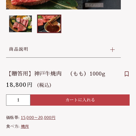
30,000～40,000円
その他
お問い合わせ
在庫あり
セール
40,000～50,000円
並び順
商品説明
【贈答用】神戸牛焼肉 （もも）1000g
18,800
円
（税込）
カートに入れる
【
贈
答
価格帯:
15,000～20,000円
用
】
食べ方:
焼肉
神