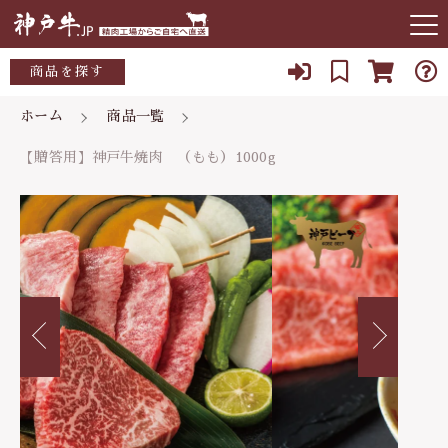
カートに商品を追加しました
キーワード検索
商品を探す
お知らせ
ホーム
商品一覧
すべて
【贈答用】神戸牛焼肉 （もも）1000g
【贈答用】神戸牛焼肉 （もも）1000g
当店について
ご自宅用(トレーまたは竹皮）
こだわり検索
数量
～10,000円
店主紹介
贈答用(木箱入）
親カテゴリ
18,800円
（税込）
10,000～15,000円
よくある質問
15,000～20,000円
子カテゴリ
ブログ
ショッピングを続ける
20,000～25,000円
078-927-3405
価格帯
25,000～30,000円
定休日 水曜日、日曜日
～
カートを確認する