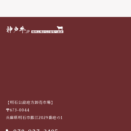
戸
牛
焼
肉
（
も
も
）
1
0
0
0
g
個
【明石公設地方卸売市場】
〒673-0044
兵庫県明石市藤江2029番地の1