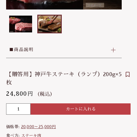
30,000～40,000円
その他
お問い合わせ
在庫あり
セール
40,000～50,000円
並び順
■商品説明
【贈答用】神戸牛ステーキ（ランプ）200g×5
枚
24,800
円
（税込）
カートに入れる
【
贈
答
価格帯:
20,000～25,000円
用
】
食べ方:
ステーキ肉