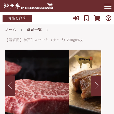
カートに商品を追加しました
キーワード検索
商品を探す
お知らせ
ホーム
商品一覧
すべて
【贈答用】神戸牛ステーキ（ランプ）
【贈答用】神戸牛ステーキ（ランプ）200g×5枚
当店について
200g×5枚
ご自宅用(トレーまたは竹皮）
こだわり検索
数量
～10,000円
店主紹介
贈答用(木箱入）
親カテゴリ
24,800円
（税込）
10,000～15,000円
よくある質問
15,000～20,000円
子カテゴリ
ブログ
ショッピングを続ける
20,000～25,000円
078-927-3405
価格帯
25,000～30,000円
定休日 水曜日、日曜日
～
カートを確認する