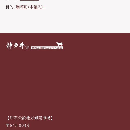
神
目的:
贈答用(木箱入）
戸
牛
ス
テ
ー
キ
（
ラ
ン
プ
）
2
0
0
g
×
5
枚
【明石公設地方卸売市場】
個
〒673-0044