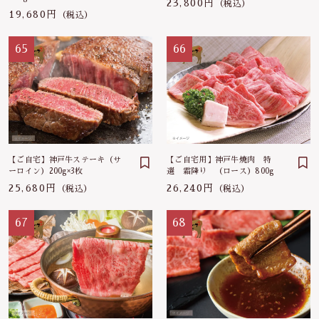
23,800円
（税込）
19,680円
（税込）
30,000～40,000円
その他
お問い合わせ
在庫あり
セール
65
66
40,000～50,000円
並び順
【ご自宅】神戸牛ステーキ（サ
【ご自宅用】神戸牛焼肉 特
ーロイン）200g×3枚
選 霜降り （ロース）800g
25,680円
26,240円
（税込）
（税込）
67
68