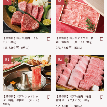
79
80
【贈答用】神戸牛焼肉 （も
【贈答用】神戸牛すきやき 特
も）1000g
選 霜降り （ロース）700g
18,800円
23,660円
（税込）
（税込）
81
82
【贈答用】神戸牛しゃぶしゃ
【贈答用】神戸牛焼肉 特選
ぶ 特選 霜降り （ロース）
霜降り （三角バラ）500g
1000g
12,400円
（税込）