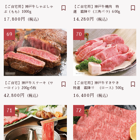
【ご自宅用】神戸牛しゃぶしゃ
【ご自宅用】神戸牛焼肉 特
ぶ（もも）1000g
選 霜降り（三角バラ）600g
17,800円
14,280円
（税込）
（税込）
69
70
【ご自宅】神戸牛ステーキ（サ
【ご自宅用】神戸牛すきやき
ーロイン）200g×5枚
特選 霜降り （ロース）500g
42,800円
16,400円
（税込）
（税込）
71
72