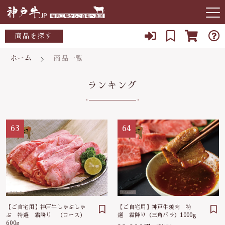
キーワード検索
商品を探す
お知らせ
ホーム
商品一覧
すべて
当店について
ランキング
ご自宅用(トレーまたは竹皮）
こだわり検索
～10,000円
店主紹介
贈答用(木箱入）
親カテゴリ
10,000～15,000円
63
64
よくある質問
15,000～20,000円
子カテゴリ
ブログ
20,000～25,000円
078-927-3405
価格帯
【ご自宅用】神戸牛しゃぶしゃ
【ご自宅用】神戸牛焼肉 特
25,000～30,000円
定休日 水曜日、日曜日
ぶ 特選 霜降り （ロース）
選 霜降り（三角バラ）1000g
～
600g